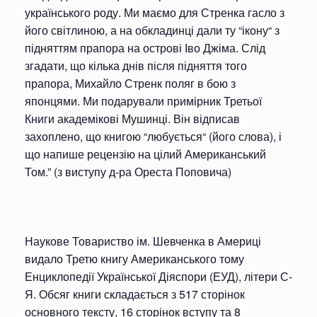
українського роду. Ми маємо для Стренка гасло з
його світлиною, а на обкладинці дали ту “ікону“ з
підняттям прапора на острові Іво Джіма. Слід
згадати, що кілька днів після підняття того
прапора, Михайло Стренк поляг в бою з
японцями. Ми подарували примірник Третьої
Книги академікові Мушинці. Він відписав
захоплено, що книгою “любується“ (його слова), і
що напише рецензію на цілий Американський
Том.” (з виступу д-ра Ореста Поповича)
Наукове Товариство ім. Шевченка в Америці
видало Третю книгу Американського тому
Енциклопедії Української Діяспори (ЕУД), літери С-
Я. Обсяг книги складається з 517 сторінок
основного тексту, 16 сторінок вступу та 8