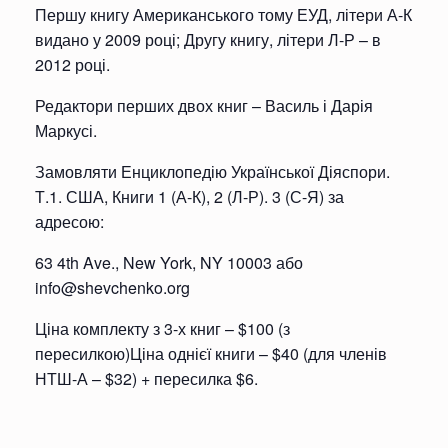
Першу книгу Американського тому ЕУД, літери А-К
видано у 2009 році; Другу книгу, літери Л-Р – в
2012 році.
Редактори перших двох книг – Василь і Дарія
Маркусі.
Замовляти Енциклопедію Української Діяспори.
Т.1. США, Книги 1 (А-К), 2 (Л-Р). 3 (С-Я) за
адресою:
63 4th Ave., New York, NY 10003 або
info@shevchenko.org
Ціна комплекту з 3-х книг – $100 (з
пересилкою)Ціна однієї книги – $40 (для членів
НТШ-А – $32) + пересилка $6.