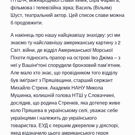
фільмова і телевізійна зірка; Василь (Вільям)
Шуст, театральний актор. Цей список слави можна
б продовжити.
А накінець про нашу найцікавішу знахідку: усі ми
знаємо ту найславнішу американську картину з 2
Світ. війни, де відділ Американської Морської
Піхоти підносить прапор на острові Іво Джіма – з
неї у Вашінґтоні спорудили бронзовий пам’ятник.
Але мало хто знає, що провідником того відділу
був іміґрант з Пряшівщини, старший сержант
Михайло Стренк. Академік НАНУ Микола
Мушинка, колишній голова НТШ у Словаччині,
дослідив, що родина Стренків, яка дотепер живе
коло Пряшева в українському селі, уважає себе
українцями і належить до українського
товариства. ЕУД є першим джерелом у діяспорі,
якед відзначило цього амриканського героя