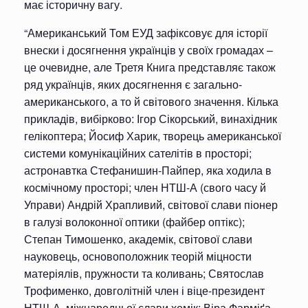
має історичну вагу.
“Американський Том ЕУД зафіксовує для історії
внески і досягнення українців у своїх громадах –
це очевидне, але Третя Книга представляє також
ряд українців, яких досягнення є загально-
американського, а то й світового значення. Кілька
прикладів, вибірково: Ігор Сікорський, винахідник
гелікоптера; Йосиф Харик, творець американської
системи комунікаційних сателітів в просторі;
астронавтка Стефанишин-Пайпер, яка ходила в
космічному просторі; член НТШ-А (свого часу й
Управи) Андрій Храпливий, світової слави піонер
в галузі волоконної оптики (файбер оптікс);
Степан Тимошенко, академік, світової слави
науковець, основоположник теорій міцности
матеріялів, пружности та коливань; Святослав
Трофименко, довголітній член і віце-президент
НТШ-А, міжнародньої слави хемік; Віра Фарміґа,