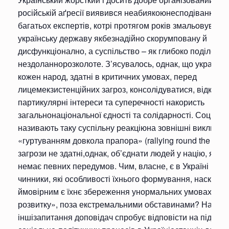
російській аґресії виявився неабиякоюнесподіванкою 
багатьох експертів, котрі протягом років змальовували
українську державу якбезнадійно скорумповану й
дисфункціонално, а суспільство – як глибоко поділене 
нездоланнорозколоте. З’ясувалось, однак, що українці, 
кожен народ, здатні в критичних умовах, перед
лицемекзистенційних загроз, консолідуватися, відкида
партикулярні інтереси та суперечності накористь
загальнонаціональної єдності та солідарності. Соціоло
називають таку суспільну реакціюна зовнішні виклики
«гуртуванням довкола прапора» (rallying round the flag)
загрози не здатні,однак, об’єднати людей у націю, якщо
немає певних передумов. Чим, власне, є в Україні ціоб
чинники, які особливості їхнього формування, наскільк
ймовірним є їхнє збереження унормальних умовах «ст
розвитку», поза екстремальними обставинами? На ці та
іншізапитання доповідач спробує відповісти на підстав