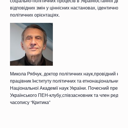
соціально-політичних процесів в Україніостанніх десяти
відповідних змін у ціннісних настановах, ідентичностях 
політичних орієнтаціях.
Микола Рябчук, доктор політичних наук,провідний наук
працівник Інституту політичних та етнонаціональних д
Національної Академії наук України. Почесний президе
Українського ПЕН-клубу,співзасновник та член редколеґ
часопису “Критика”