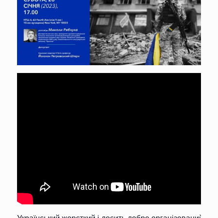
Український жорсткий і досить добре організований опі