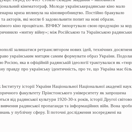
іональний кінематограф. Молоде українськерадянське кіно мало
енарна криза вплинула на кіновиробництво. Постійно бракувало
 та акторів, які могли б задовольнити попит на нові образи.
німого кіно процвітало. ВУФКУ імпортувало свою продукцію за ко
причинило «митну війну»; між Російською та Українською радянськ
рополії залишатися ретранслятором нових ідей, технічних досягнень
 право українським митцям самим формувати образ України. Подола
ою Росією, яка в офіційній радянській ідеології трактувалася як «тю
ану правду про українську ідентичність, про те, що Україна має біл
Інституту історії України Національної Національної академії наук
торичного факультету Прінстонського університету як запрошена
ься від радянської культури 1920-30-х років, історії Другої світово
до вивчення радянської пропаганди та інформаційних війн. Вона зроб
нань у публічну сферу. Її поточні дослідження зосереджені на