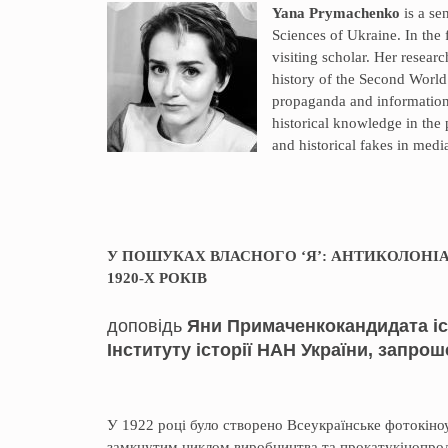
Yana Prymachenko
is a se
Sciences of Ukraine. In the 
visiting scholar. Her resear
history of the Second World
propaganda and informationa
historical knowledge in the 
and historical fakes in medi
У ПОШУКАХ ВЛАСНОГО ‘Я’: АНТИКОЛОНІ
1920-Х РОКІВ
доповідь
Яни Примаченко
кандидата іс
Інституту історії НАН України, запро
У 1922 році було створено Всеукраїнське фотокіно
замкнутим циклом виробництва та прокатукінопрод