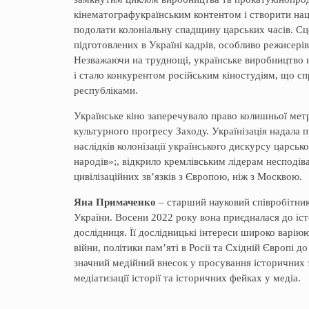
кінематографукраїнським контентом і створити нац
подолати колоніальну спадщину царських часів. Сц
підготовлених в Україні кадрів, особливо режисерів
Незважаючи на труднощі, українське виробництво 
і стало конкурентом російським кіностудіям, що с
республіками.
Українське кіно заперечувало право колишньої мет
культурного прогресу Заходу. Українізація надала
наслідків колонізації українського дискурсу царськ
народів»;, відкрило кремлівським лідерам несподів
цивілізаційних зв’язків з Європою, ніж з Москвою.
Яна Примаченко
– старший науковий співробітник 
України. Восени 2022 року вона приєдналася до іс
дослідниця. Її дослідницькі інтереси широко варіюют
війни, політики пам’яті в Росії та Східній Європі 
значний медійний внесок у просування історичних з
медіатизації історії та історичних фейках у медіа.