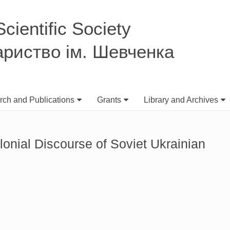
ientific Society
ариство ім. Шевченка
ch and Publications
Grants
Library and Archives
olonial Discourse of Soviet Ukrainian