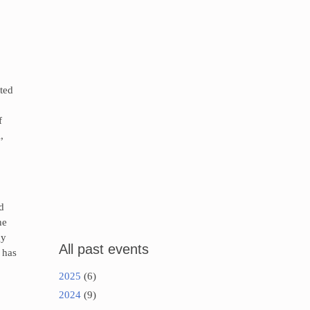
ted
f
,
d
he
gy
All past events
 has
2025
(6)
2024
(9)