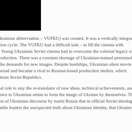
krainian abbreviation – VUFKU) was created. It was a vertically integra
tion cycle. The VUFKU had a difficult task – to fill the cinema with
. Young Ukrainian Soviet cinema had to overcome the colonial legacy o
e production. There was a constant shortage of Ukrainian-trained personnel
y the demands for new images. Despite hardships, Ukrainian silent movie
road and became a rival to Russian-based production studios, which
nian Soviet Republics.
l rule to stay the re-translator of new ideas, technical achievements, an
voice to Ukrainian artists to form the image of Ukraine by themselves. T
of Ukrainian discourse by tsarist Russia that in official Soviet ideolo
mlin leaders the unexpected truth about Ukrainian identity, that Ukraine