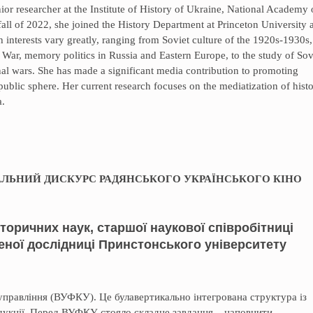
nior researcher at the Institute of History of Ukraine, National Academy 
fall of 2022, she joined the History Department at Princeton University 
ch interests vary greatly, ranging from Soviet culture of the 1920s-1930s,
 War, memory politics in Russia and Eastern Europe, to the study of Sov
l wars. She has made a significant media contribution to promoting
public sphere. Her current research focuses on the mediatization of hist
a.
АЛЬНИЙ ДИСКУРС РАДЯНСЬКОГО УКРАЇНСЬКОГО КІНО
торичних наук, старшої наукової співробітниці
шеної дослідниці Принстонського університету
управління (ВУФКУ). Це булавертикально інтегрована структура із
укції. Перед ВУФКУ стояло складне завдання – наповнити