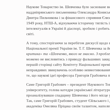
Наукове Товариство ім. Шевченка було засноване ви
наддніпрянського письменника Олександра Кониськ
Дмитра Пильчикова і за фінансового сприяння Єли
1949 року, НТШ-А, відчуваючи історичну тяглість і 
інтелектуалів в Україні й діаспорі, зробило і роби
світі.
А тому, спостерігаючи за перебігом дискусії щодо
Національної премії України ім. Т. Г. Шевченка за 
критика» та «Шевченко, якого не знаємо. З пробле
можемо не висловитись з приводу фальшивих закиді
першій сторінці сайту Комітету Національної премі
неправдивих звинувачень особливо невмотивованим 
те, що наукові ідеї професора Григорія Грабовича п
Саме Григорій Грабович – президент Наукового То
університету, голова катедри української літератур
проаналізувавши спадщину Шевченка і його місце у 
Так, саме Григорій Грабович, студент Єйльського і
академіка Омеляна Пріцака своїм талантом, наполе