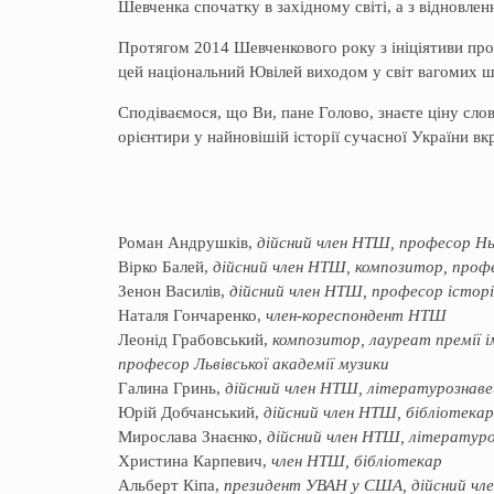
Шевченка спочатку в західному світі, а з відновленн
Протягом 2014 Шевченкового року з ініціятиви пр
цей національний Ювілей виходом у світ вагомих 
Сподіваємося, що Ви, пане Голово, знаєте ціну слова
орієнтири у найновішій історії сучасної України вк
Роман Андрушків,
дійсний член НТШ, професор Н
Вірко Балей,
дійсний член НТШ, композитор, профе
Зенон Василів,
дійсний член НТШ, професор істор
Наталя Гончаренко,
член-кореспондент НТШ
Леонід Грабовський,
композитор, лауреат премії і
професор Львівської академії музики
Галина Гринь,
дійсний член НТШ, літературознавец
Юрій Добчанський,
дійсний член НТШ, бібліотека
Мирослава Знаєнко,
дійсний член НТШ, літературо
Христина Карпевич,
член НТШ, бібліотекар
Альберт Кіпа,
президент УВАН у США, дійсний чле