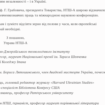
ям незалежностi – і в Україні.
оф. Г. Грабовича, президента Товариства, НТШ-А широко відзначил
шевченкознавчих праць та міжнародною науковою конференцією.
м і зумієте відсіяти зерно від полови у часи, коли європейські
рай необхідні.
З пошаною,
Управа НТШ-А
ью-Джерзійського технологічного інституту
сор, лауреат Національної премії ім. Тараса Шевченка
ії Коледжу Ітака
м. Бориса Лятошинського, член Академії мистецтв України, почес
ь, головний редактор журналу «Harvard Ukrainian Studies»
р-спеціаліст Бібліотеки Конґресу США
знавець, професор Ратґерського університету
н НТШ, ґерманіст, професор лауреат порівняльної літератури