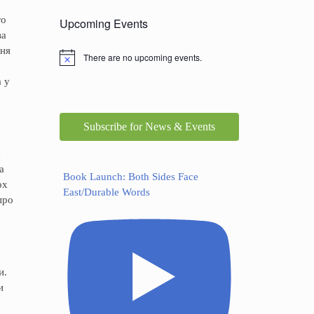
го
Upcoming Events
ва
ння
There are no upcoming events.
а у
Subscribe for News & Events
е
а
Book Launch: Both Sides Face
ох
East/Durable Words
про
и.
и