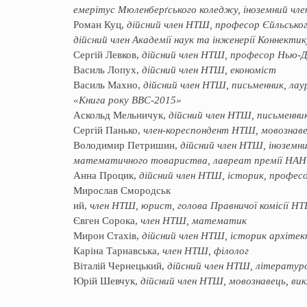
емерітус Мюленберґського коледжу, іноземний член
Роман Куц,
дійсний член НТШ, професор Єйльського
дійсний член Академії наук та інженерії Коннекти
Сергій Левков,
дійсний член НТШ, професор Нью-Д
Василь Лопух,
дійсний член НТШ, економіст
Василь Махно,
дійсний член НТШ, письменник, ла
«Книга року BBC-2015»
Аскольд Мельничук,
дійсний член НТШ, письменни
Сергій Панько,
член-кореспондент НТШ, мовознав
Володимир Петришин,
дійсний член НТШ, іноземни
математичного товариства, лавреат премії НАНУ
Анна Процик,
дійсний член НТШ, історик, профес
Мирослав Смородськ
ий,
член НТШ, юрист, голова Правничої комісії Н
Євген Сорока,
член НТШ, математик
Мирон Стахів,
дійсний член НТШ, історик архіте
Каріна Тарнавська,
член НТШ, філолог
Віталій Чернецький,
дійсний член НТШ, літератур
Юрій Шевчук,
дійсний член НТШ, мовознавець, ви