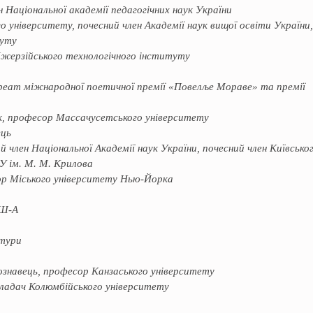
 Національної академії педагогічних наук України
 університету, почесний член Академії наук вищої освіти України,
куту
жерзійського технологічного інституту
уреат міжнародної поетичної премії «Повелље Мораве» та премії
к, професор Массачусетського університету
ець
й член Національної Академії наук України, почесний член Київсько
 ім. М. М. Крилова
ор Міського університету Нью-Йорка
ТШ-А
ктури
ознавець, професор Канзаського університету
кладач Колюмбійського університету