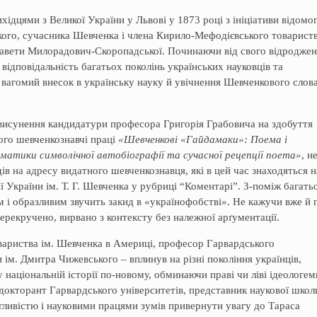
хідцями з Великої України у Львові у 1873 році з ініціативи відомо
ого, сучасника Шевченка і члена Кирило-Мефодієвського товарист
завети Милорадович-Скоропадської. Починаючи від свого відродже
відповідальність багатьох поколінь українських науковців та
ть вагомий внесок в українську науку й увічнення Шевченкового слов
 висунення кандидатури професора Григорія Грабовича на здобуття
його шевченкознавчі праці
«Шевченкові «Гайдамаки»: Поема і
матики символічної автобіографії та сучасної рецепції поета»
, н
в на адресу видатного шевченкознавця, які в цей час знаходяться н
ї України ім. Т. Г. Шевченка у рубриці “Коментарі”. З-поміж багать
і образливим звучить закид в «українофобстві». Не кажучи вже й 
ерекручено, вирвано з контексту без належної арґументації.
вариства ім. Шевченка в Америці, професор Гарвардського
и ім. Дмитра Чижевського – вплинув на різні покоління українців,
національній історії по-новому, обминаючи праві чи ліві ідеологем
 докторант Гарвардського університетів, представник наукової школ
гливістю і науковими працями зумів привернути увагу до Тараса