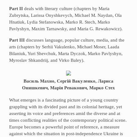
Part II
deals with literary culture (chapters by Maria
Zubrytska, Larissa Onyshkevych, Michael M. Naydan, Ola
Hnatiuk, Lydia Stefanowska, Marko R. Stech, Marko
Pavlyshyn, Maxim Tarnawsky, and Maria G. Rewakowicz).
Part III
discusses language, popular culture, media, and the
arts (chapters by Serhii Vakulenko, Michael Moser, Laada
Bilaniuk, Yuri Shevchuk, Marta Dyczok, Marko Pavlyshyn,
Myroslav Shkandriij, and Virko Baley).
Василь Махно, Сергій Вакуленко, Лариса
Онишкевич, Марія Ревакович, Марко Стех
What emerges is a fascinating picture of a young country
grappling with its divided past and its colonial heritage, yet
asserting its voice and preferences amid the diverse and at
times conflicting realities of the contemporary political scene.
Europe becomes a powerful point of reference, a measure
against which the situation in post-independence Ukraine is