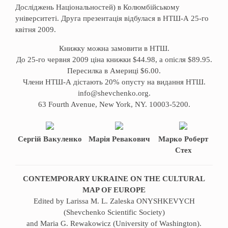
Досліджень Національностей) в Колюмбійському
університеті. Друга презентація відбулася в НТШ-А 25-го
квітня 2009.
Книжку можна замовити в НТШ.
До 25-го червня 2009 ціна книжки $44.98, а опісля $89.95.
Пересилка в Америці $6.00.
Члени НТШ-А дістають 20% опусту на видання НТШ.
info@shevchenko.org.
63 Fourth Avenue, New York, NY. 10003-5200.
Сергій Вакуленко
Марія Ревакович
Марко Роберт
Стех
CONTEMPORARY UKRAINE ON THE CULTURAL
MAP OF EUROPE
Edited by Larissa M. L. Zaleska ONYSHKEVYCH
(Shevchenko Scientific Society)
and Maria G. Rewakowicz (University of Washington).