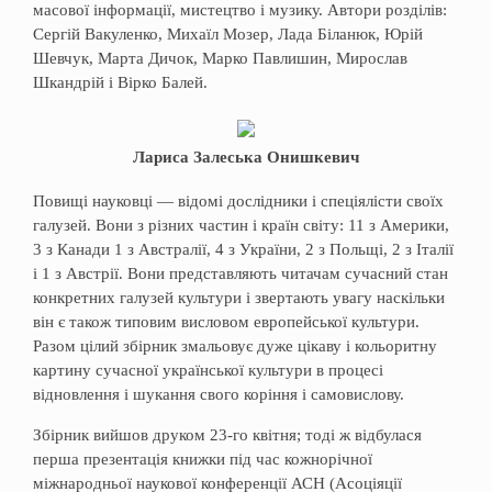
масової інформації, мистецтво і музику. Автори розділів:
Сергій Вакуленко, Михаїл Мозер, Лада Біланюк, Юрій
Шевчук, Марта Дичок, Марко Павлишин, Мирослав
Шкандрій і Вірко Балей.
Лариса Залеська Онишкевич
Повищі науковці — відомі дослідники і спеціялісти своїх
галузей. Вони з різних частин і країн світу: 11 з Америки,
3 з Канади 1 з Австралії, 4 з України, 2 з Польщі, 2 з Італії
і 1 з Австрії. Вони представляють читачам сучасний стан
конкретних галузей культури і звертають увагу наскільки
він є також типовим висловом европейської культури.
Разом цілий збірник змальовує дуже цікаву і кольоритну
картину сучасної української культури в процесі
відновлення і шукання свого коріння і самовислову.
Збірник вийшов друком 23-го квітня; тоді ж відбулася
перша презентація книжки під час кожнорічної
міжнародньої наукової конференції АСН (Асоціяції