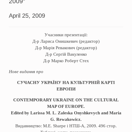
2009”
April 25, 2009
Учасники презентації:
Д-р Лариса Онишкевич (редактор)
Д-р Марія Ревакович (редактор)
Д-р Сергій Вакуленко
Д-р Марко Роберт Стех
Нове видання про
СУЧАСНУ УКРАЇНУ НА КУЛЬТУРНІЙ КАРТІ
ЕВРОПИ
CONTEMPORARY UKRAINE ON THE CULTURAL
MAP OF EUROPE.
Edited by Larissa M. L. Zaleska Onyshkevych and Maria
G. Rewakowicz.
Видавництво: M.E. Sharpe і НТШ-А, 2009. 496 стор.