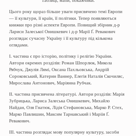
Таблиці, мапи, покажчики.
Цього року щораз більше уваги присвячено темі Европи
— її культури, її країн, її політики. Тепер появляються
книжки про різні аспекти Европи. Повищий збірник д-р
Лариси Залеської Онишкевич і д-р Марії Ґ. Ревакович
розглядає сучасну Україну і її культуру під кількома
оглядами.
І. частина є про історію, політику і релігію України.
Автори окремих розділів: Роман Шпорлюк, Микола
Рябчук, Джулія Лямі, Оксана Пахльовська, Андрій
Сороковський, Катерин Ваннер, Елегія Наталія Скочиляс,
Мирослава Антонович, Маріянна Рубчак.
ІІ. частина присвячена літературі. Автори розділів: Марія
Зубрицька, Лариса Залеська Онишкевич, Михайло
Найдан, Оля Гнатюк, Лідія Стефановська, Марко Р. Стех,
Марко Павлишин, Максим Тарнавський і Маріія Ґ.
Ревакович.
ІІІ. частина розглядає мову популярну культуру, засоби