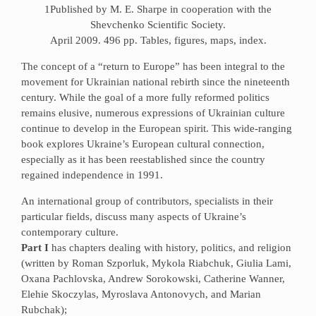
1Published by M. E. Sharpe in cooperation with the
Shevchenko Scientific Society.
April 2009. 496 pp. Tables, figures, maps, index.
The concept of a “return to Europe” has been integral to the
movement for Ukrainian national rebirth since the nineteenth
century. While the goal of a more fully reformed politics
remains elusive, numerous expressions of Ukrainian culture
continue to develop in the European spirit. This wide-ranging
book explores Ukraine’s European cultural connection,
especially as it has been reestablished since the country
regained independence in 1991.
An international group of contributors, specialists in their
particular fields, discuss many aspects of Ukraine’s
contemporary culture.
Part I
has chapters dealing with history, politics, and religion
(written by Roman Szporluk, Mykola Riabchuk, Giulia Lami,
Oxana Pachlovska, Andrew Sorokowski, Catherine Wanner,
Elehie Skoczylas, Myroslava Antonovych, and Marian
Rubchak);