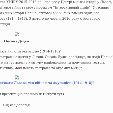
тка УНІГУ 2015-2016 рр., працює у Центрі міської історії у Львові,
ітової війни та керує проектом “Інтерактивний Львів”. Учасниця
ячених історії Першої світової війни. У їх рамках здійснює
ьвова (1914–1918). З лютого до червня 2016 року є гостьовою
студій.
Оксана Дудко
між війною та окупацією (1914-1918)”
еатральне життя у Львові. Оксана Дудко досліджує, як події Першо
ули на театральну культуру національних та популярних театрів,
ективів, мобільність театралів та окремих митців.
а розваги Львова між війною та окупацією (1914-1918)”
и презентацію просимо натиснути тут)
Під час доповіді