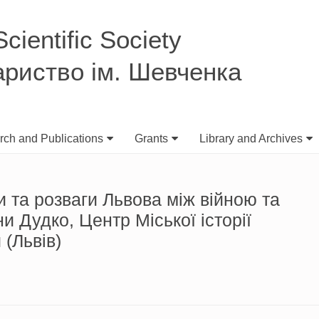
ientific Society
ариство ім. Шевченка
ch and Publications
Grants
Library and Archives
ри та розваги Львова між війною та
и Дудко, Центр Міської історії
(Львів)