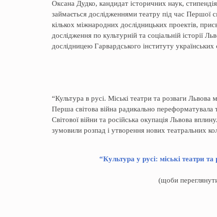
Оксана Дудко, кандидат історичних наук, стипендія
займається дослідженнями театру під час Першої св
кількох міжнародних дослідницьких проектів, присв
дослідження по культурній та соціальній історії Л
дослідницею Гарвардського інституту українських 
“Культура в русі. Міські театри та розваги Львова 
Перша світова війна радикально переформатувала т
Світової війни та російська окупація Львова вплин
зумовили розпад і утворення нових театральних кол
“Культура у русі: міські театри т
(щоби переглянут