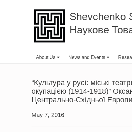
Shevchenko Sc
Наукове Тов
About Us
News and Events
Resear
“Культура у русі: міські теат
окупацією (1914-1918)” Оксан
Центрально-Східньої Европи 
May 7, 2016