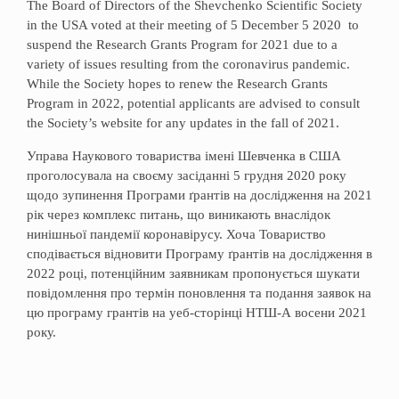
The Board of Directors of the Shevchenko Scientific Society
in the USA voted at their meeting of 5 December 5 2020 to
suspend the Research Grants Program for 2021 due to a
variety of issues resulting from the coronavirus pandemic.
While the Society hopes to renew the Research Grants
Program in 2022, potential applicants are advised to consult
the Society’s website for any updates in the fall of 2021.
Управа Наукового товариства імені Шевченка в США
проголосувала на своєму засіданні 5 грудня 2020 року
щодо зупинення Програми ґрантів на дослідження на 2021
рік через комплекс питань, що виникають внаслідок
нинішньої пандемії коронавірусу. Хоча Товариство
сподівається відновити Програму ґрантів на дослідження в
2022 році, потенційним заявникам пропонується шукати
повідомлення про термін поновлення та подання заявок на
цю програму грантів на уеб-сторінці НТШ-А восени 2021
року.