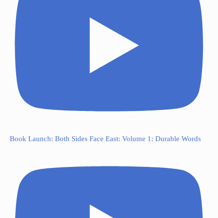
Book Launch: Both Sides Face East: Volume 1: Durable Words