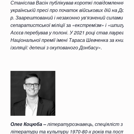
Станіслав Васін публікував короткі повідомлення в
українській пресі про початок військових дій на Донба
р. Заарештований і незаконно ув’язнений силами
сепаратистської міліції за «екстремізм» і «шпигунст
Асєєв перебував у полоні. У 2021 році став лауреато
Національної премії імені Тараса Шевченка за книжку 
ізоляції: депеші з окупованого Донбасу».
Олег Коцюба –
літературознавець, спеціяліст з укра
літератури та культури 1970-80-х років та пострад