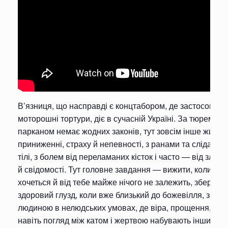
В’язниця, що насправді є концтабором, де застосовуют
моторошні тортури, діє в сучасній Україні. За тюремни
парканом немає жодних законів, тут зовсім інше життя:
приниженні, страху й непевності, з ранами та слідами о
тілі, з болем від переламаних кісток і часто — від злама
й свідомості. Тут головне завдання — вижити, коли жи
хочеться й від тебе майже нічого не залежить, зберегти
здоровий глузд, коли вже близький до божевілля, зали
людиною в нелюдських умовах, де віра, прощення, нен
навіть погляд між катом і жертвою набувають інших се