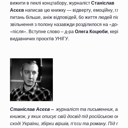
вижити в пеклі концтабору, журналіст
Станіслав
Асєєв
написав цю книжку — відверту, емоційну, глибоку
питань більше, аніж відповідей, бо життя людей після
звільнення з полону назавжди розділилося на «до» і
«після». Вступне слово – д-ра
Олега Коцюби
, керівни
видавничих проєктів УНІГУ.
Станіслав Ас
єєв –
журналіст та письменник, автор
книжок, у яких описує свій досвід під російською окупа
сході України, збірки віршів, п’єси та роману. Під псе