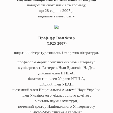
повідомляє своїх членів та громаду,
що 28 серпня 2007 р.
відійшов з цього світу
Проф. д-р Іван Фізер
(1925-2007)
видатний літературознавець і теоретик літератури,
професор-емерит слов’янських мов і літератур
в університеті Ратґерс в Нью-Брансвік, Н. Дж.,
дійсний член НТШ-А,
багатолітній член Управи НТШ-А,
дійсний член УВАН,
іноземний член Національної Академії Наук України,
член Українського міжнародного комітету
з питань науки і культури,
почесний доктор Національного Університету
“Києво-Могилянська Академія”.