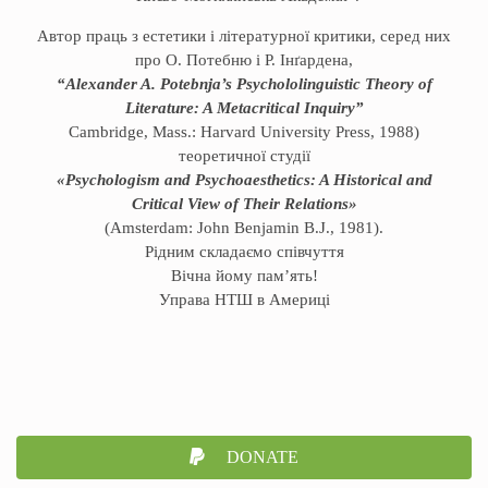
Автор праць з естетики і літературної критики, серед них
про О. Потебню і Р. Інґардена,
“Alexander A. Potebnja’s Psychololinguistic Theory of
Literature: A Metacritical Inquiry”
Cambridge, Mass.: Harvard University Press, 1988)
теоретичної студії
«Psychologism and Psychoaesthetics: A Historical and
Critical View of Their Relations»
(Amsterdam: John Benjamin B.J., 1981).
Рідним складаємо співчуття
Вічна йому пам’ять!
Управа НТШ в Америці
DONATE