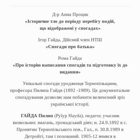
Д-р Анна Процик
«Історичне тло до періоду перебігу подій,
що відображені у спогадах»
Ігор Гайда, Дійсний член НТШ
«Спогади про батька»
Рома Гайда
«Про історію написання спогадів та підготовку їх до
видання»
Унікальні спогади уродженця Тернопільщини,
професора Пилипа Гайди (1892 -1989). Це документальне
спогадування дозволяє нам побачити величезний зріз
української історії.
ГАЙДА Пилип
(Pylyp Hayda), педагог, учасник
визвольних змагань, громадський дiяч; н. 24.9.1892 в с.
Пронятин Tернопiльського пов., Гал., п. 30.8.1989 в
Детройтi, там і похований. 1905-12 вчився в