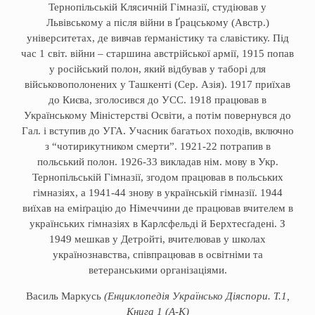
Тернопiльськiй Клясичнiй Гiмназiї, студiював у
Львiвському а після вiйни в Ґрацському (Австр.)
університетах, де вивчав ґерманiстику та славiстику. Під
час 1 свiт. вiйни – старшина австрійської армiї, 1915 попав
у російський полон, який відбував у таборі для
військовополонених у Ташкентi (Сер. Азiя). 1917 приїхав
до Києва, зголосився до УСС. 1918 працював в
Українському Мiністерствi Освiти, а потiм повернувся до
Гал. i вступив до УГА. Учасник багатьох походiв, включно
з “чотирикутником смерти”. 1921-22 потрапив в
польський полон. 1926-33 викладав нiм. мову в Укр.
Тернопiльськiй Гiмназiї, згодом працював в польських
гiмназiях, а 1941-44 знову в українській гiмназiї. 1944
виїхав на емiґрацiю до Нiмеччини де працював вчителем в
українських гiмназiях в Карлсфельдi й Берхтесґаденi. З
1949 мешкав у Детройтi, вчителював у школах
українознавства, спiвпрацював в освітніми та
ветеранськими організацiями.
Василь Маркусь
(Енциклопедія Українсько Діяспори. Т.1,
Книга 1 (А-К)